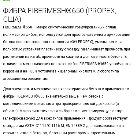
ФИБРА FIBERMESH®650 (PROPEX,
США)
FIBERMESH®650 – макро синтетический градуированный сплав
полимерной фибры, используется для пространственного армирования
бетона (запатентованная технология e3® PROPEX), уменьшает или
полностью устраняет пластическую усадку, увеличивает прочность при
растяжении на изгиб, прочность на сжатие и долговечность бетона. В
отличие от металлических волокон, фибра FIBERMESH®650 устойчива к
коррозии и на 100% устойчива к щелочам, кислотам, любого типа
агрессивным элементам.
Долговечность и механические характеристики бетона с применением
фибры FIBERMESH®650 значительно выше, чем бетона с
металлическими волокнами при пропорциональной дозировке (в
объеме). Макро-синтетическая фибра заменяет армирующую сетку
(электро-сварную) для всех типов применения. Продукт соответствует
стандартам ASTM C1116/C 1116 M, EN 14889-2 для использования в
строительстве с бетоном, бетонным раствором и строительным