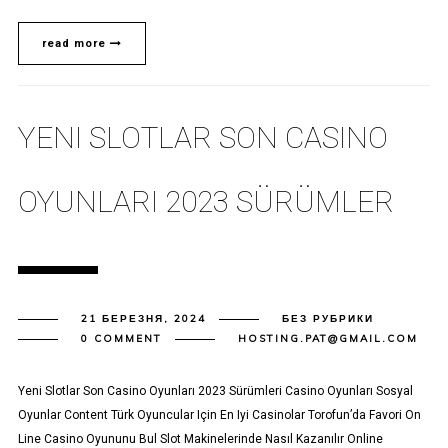
read more
YENI SLOTLAR SON CASINO
OYUNLARI 2023 SÜRÜMLER
21 БЕРЕЗНЯ, 2024
БЕЗ РУБРИКИ
0 COMMENT
HOSTING.PAT@GMAIL.COM
Yeni Slotlar Son Casino Oyunları 2023 Sürümleri Casino Oyunları Sosyal
Oyunlar Content Türk Oyuncular Için En Iyi Casinolar Torofun’da Favori On
Line Casino Oyununu Bul Slot Makinelerinde Nasıl Kazanılır Online