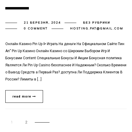
21 БЕРЕЗНЯ, 2024
БЕЗ РУБРИКИ
0 COMMENT
HOSTING.PAT@GMAIL.COM
Онлайн Казино Pin Up ᐉ Играть На деньги На Официальном Сайте Пин
Ап” Pin Up Казино Онлайн Казино со Широким Выбором Игр И
Бонусами Content Специальные Бонусы И Акции Бонусная политика
Является Ли Pin Up Casino безопаснее И Надежным? Сколько Времени
о Вывод Средств а Первый Раз? доступна Ли Поддержка Клиентов В
России? Лимиты в […]
read more
1
2