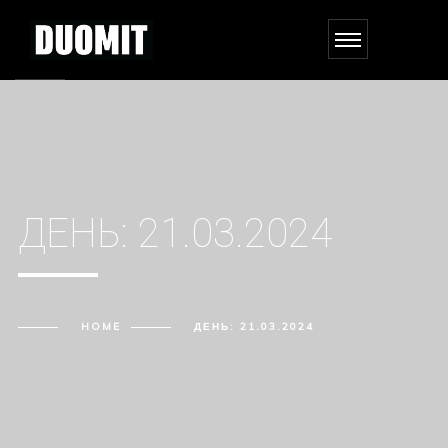
ДЕНЬ:
21.03.2024
HOME
ДЕНЬ:
21.03.2024